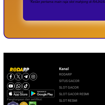
“Kesan pertama main raja slot mahjong di RAJA168
Kanal
RODARP
SITUS GACOR
SLOT GACOR
SLOT GACOR RESMI
Penghargaan dan sertifikat:
SLOT RESMI