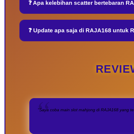
❓ Apa kelebihan scatter bertebaran R
❓ Update apa saja di RAJA168 untuk Ra
REVIE
“Saya coba main slot mahjong di RAJA168 yang ter