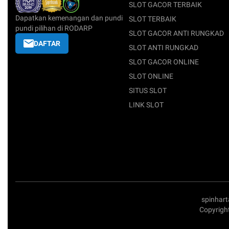
SLOT GACOR TERBAIK
Dapatkan kemenangan dan pundi
SLOT TERBAIK
pundi pilihan di RODARP
SLOT GACOR ANTI RUNGKAD
DAFTAR
SLOT ANTI RUNGKAD
SLOT GACOR ONLINE
SLOT ONLINE
SITUS SLOT
LINK SLOT
spinhart
Copyright